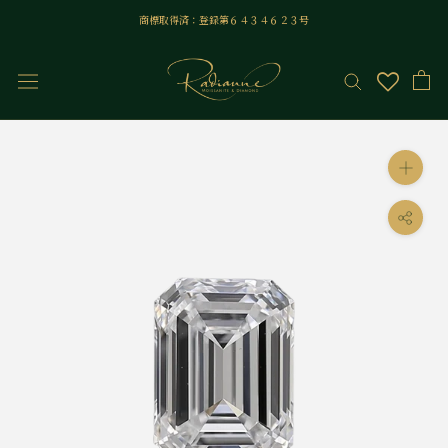
ス
商標取得済：登録第６４３４６２３号
キ
ッ
プ
し
て
コ
ン
テ
ン
ツ
に
移
動
す
る